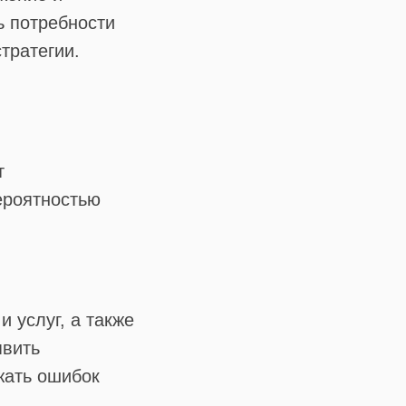
ь потребности
тратегии.
т
ероятностью
и услуг, а также
явить
жать ошибок