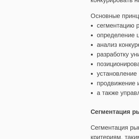
конкурировать н
Основные принц
сегментацию 
определение ц
анализ конкур
разработку ун
позиционирова
установление 
продвижение 
а также управ
Сегментация р
Сегментация рын
критериям, таки