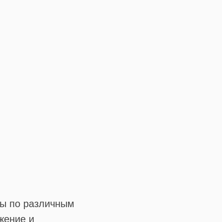
пы по различным
жение и