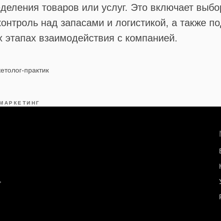
деления товаров или услуг. Это включает выб
контроль над запасами и логистикой, а также п
х этапах взаимодействия с компанией.
етолог-практик
МАРКЕТИНГ
,