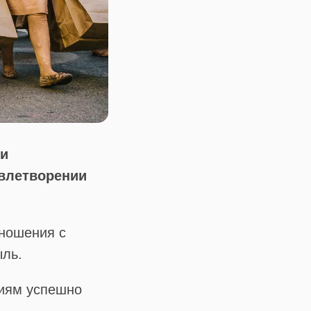
 и
овлетворении
тношения с
ыль.
ниям успешно