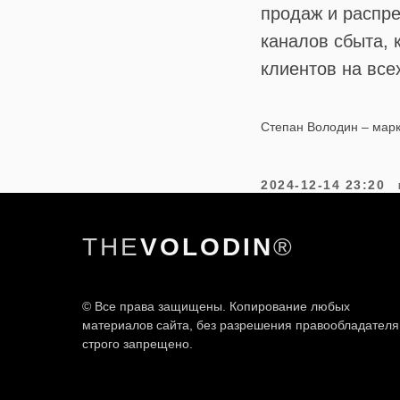
продаж и распре
каналов сбыта, 
клиентов на все
Степан Володин – марк
2024-12-14 23:20
THE
VOLODIN
®
© Все права защищены. Копирование любых
материалов сайта, без разрешения правообладателя
строго запрещено.