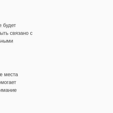
е будет
ыть связано с
льными
е места
омогает
нимание