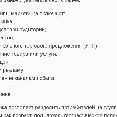
а рынке и достигать своих целей.
ипы маркетинга включают:
рынка;
елевой аудитории;
ентов;
икального торгового предложения (УТП);
ние товара или услуги;
цен;
и рекламу;
ление каналами сбыта.
ынка
ка позволяет разделить потребителей на груп
м как возраст, пол, доход, географическое поло